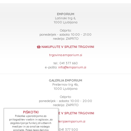
EMPORIUM
Latinski trg 6,
1000 Ljubljana
Odprto:
ponedeljek - sobota: 10:00 - 21:00
nedelja: ZAPRTO
NAKUPUJTE V SPLETNI TRGOVINI
trgovina.emporium.si
tel.: 041 377 660
e-pošta:
info@emporium.si
GALERIJA EMPORIUM
Prešernov trg 4b,
1000 Ljubljana
Odprto:
ponedeljek - sobota: 10:00 - 20:00
nedelja: ZAPRTO
PIŠKOTKI
NAKUPUJTE V SPLETNI TRGOVINI
Piškotke uporabljamo za
prilagoditev vsebin in oglasov, za
www.galerijaemporium.si
zagotavljanje funkcij družbenih
medijev in za analize našega
tel.: 041 377 500
prometa. Poleg tega delimo