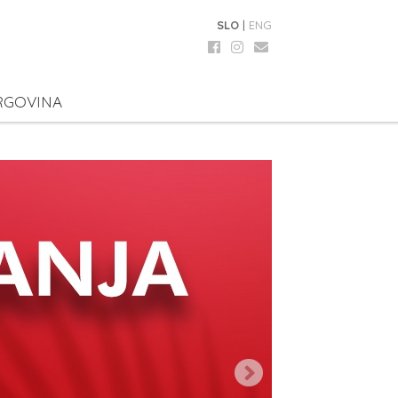
SLO
|
ENG
RGOVINA