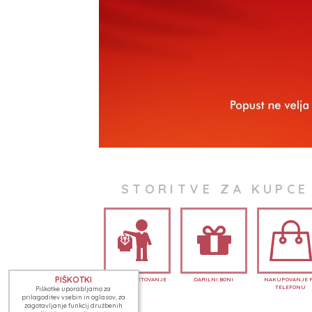
STORITVE ZA KUPCE
PIŠKOTKI
MODNO SVETOVANJE
DARILNI BONI
NAKUPOVANJE 
TELEFONU
Piškotke uporabljamo za
prilagoditev vsebin in oglasov, za
zagotavljanje funkcij družbenih